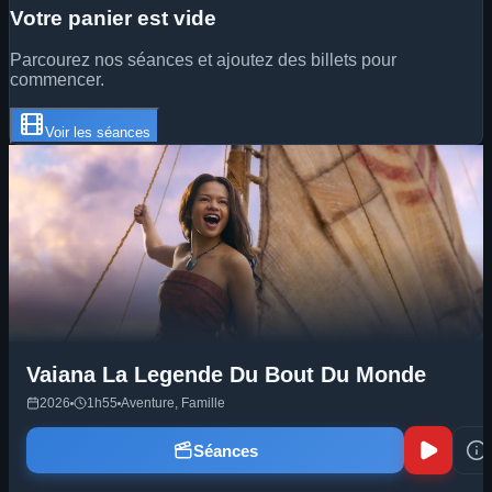
Votre panier est vide
Parcourez nos séances et ajoutez des billets pour
commencer.
Voir les séances
 Legende Du Bout Du Monde
La Pat Patr
enture, Famille
2026
1h29
Anima
Séances